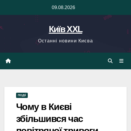
Skip
09.08.2026
to
content
Київ XXL
Останні новини Києва
ПОДІЇ
Чому в Києві
збільшився час
повітряної тривоги —