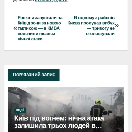
Росіяни запустили на
В одному з районів
Навігація
Київ дрони за новою
Києва пролунав вибух
тактикою — в КМВА
— тривогу не
записів
пояснили нюанси
оголошували
нічної атаки
Пов’язаний запис
ПОДІЇ
Київ під вогнем: нічна атака
залишила трьох людей в