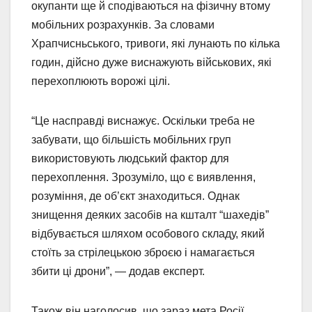
окупанти ще й сподіваються на фізичну втому
мобільних розрахунків. За словами
Храпчисньського, тривоги, які лунають по кілька
годин, дійсно дуже виснажують військових, які
перехоплюють ворожі цілі.
“Це насправді виснажує. Оскільки треба не
забувати, що більшість мобільних груп
використовують людський фактор для
перехоплення. Зрозуміло, що є виявлення,
розуміння, де об’єкт знаходиться. Однак
знищення деяких засобів на кшталт “шахедів”
відбувається шляхом особового складу, який
стоїть за стрілецькою зброєю і намагається
збити ці дрони”, — додав експерт.
Також він наголосив, що зараз мета Росії