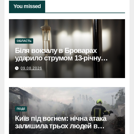
You missed
ОБЛАСТЬ
Біля вокзалу в Броварах
ударило струмом 13-річну
дівчинку, вона у тяжкому
09.08.2026
станіБіля вокзалу в Броварах
струмом вдарило 13-річну
дівчинку, стан важкий
ПОДІЇ
Київ під вогнем: нічна атака
залишила трьох людей в
лікарнях.