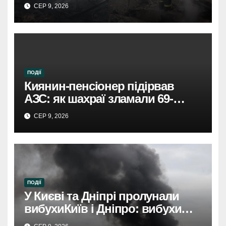
лікарнях.
СЕР 9, 2026
ПОДІЇ
Киянин-пенсіонер підірвав
АЗС: як шахраї зламали 69-
річного чоловіка.
СЕР 9, 2026
ПОДІЇ
У Києві та Дніпрі пролунали
вибухиКиїв і Дніпро: вибухи
розбудили міста.