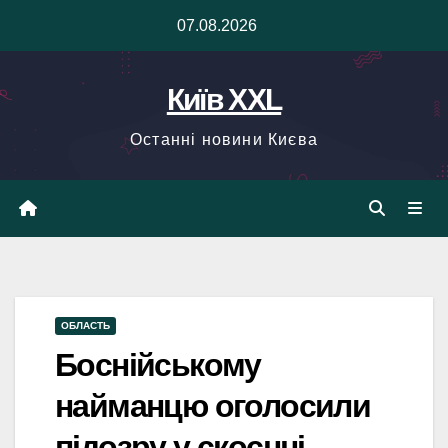
Skip
07.08.2026
to
content
Київ XXL
Останні новини Києва
ОБЛАСТЬ
Боснійському
найманцю оголосили
підозру у скоєнні