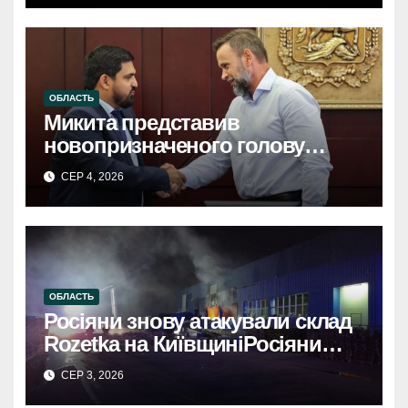
загиблими.
ОБЛАСТЬ
Микита представив
новопризначеного голову
Київської ОДАМикита
СЕР 4, 2026
представив: новий голова
Київської ОДА.
ОБЛАСТЬ
Росіяни знову атакували склад
Rozetka на КиївщиніРосіяни
знову атакували склад Rozetka
СЕР 3, 2026
на Київщині. Пошкоджено