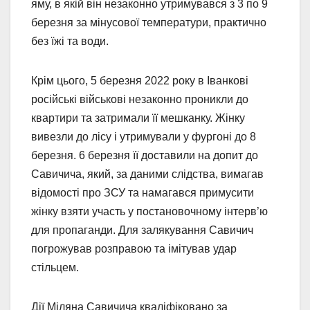
яму, в якій він незаконно утримувався з 3 по 9
березня за мінусової температури, практично
без їжі та води.
Крім цього, 5 березня 2022 року в Іванкові
російські військові незаконно проникли до
квартири та затримали її мешканку. Жінку
вивезли до лісу і утримували у фургоні до 8
березня. 6 березня її доставили на допит до
Савичича, який, за даними слідства, вимагав
відомості про ЗСУ та намагався примусити
жінку взяти участь у постановочному інтерв’ю
для пропаганди. Для залякування Савичич
погрожував розправою та імітував удар
стільцем.
Дії Міляна Савичича кваліфіковано за