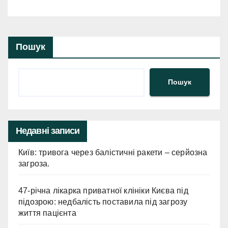
інфраструктуру, триває оцінка
збитків.
Пошук
Пошук
Недавні записи
Київ: тривога через балістичні ракети – серйозна
загроза.
47-річна лікарка приватної клініки Києва під
підозрою: недбалість поставила під загрозу
життя пацієнта