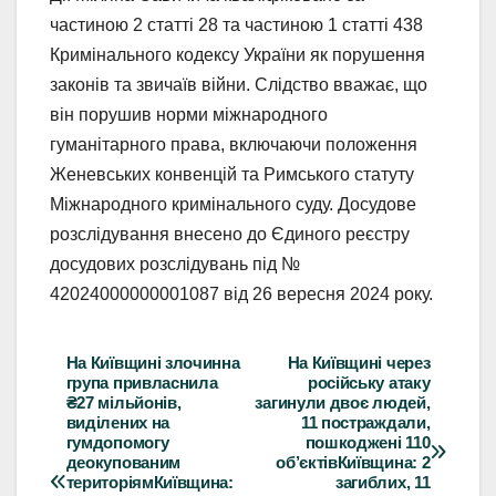
частиною 2 статті 28 та частиною 1 статті 438
Кримінального кодексу України як порушення
законів та звичаїв війни. Слідство вважає, що
він порушив норми міжнародного
гуманітарного права, включаючи положення
Женевських конвенцій та Римського статуту
Міжнародного кримінального суду. Досудове
розслідування внесено до Єдиного реєстру
досудових розслідувань під №
42024000000001087 від 26 вересня 2024 року.
На Київщині злочинна
На Київщині через
Навігація
група привласнила
російську атаку
₴27 мільйонів,
загинули двоє людей,
записів
виділених на
11 постраждали,
гумдопомогу
пошкоджені 110
деокупованим
об’єктівКиївщина: 2
територіямКиївщина:
загиблих, 11