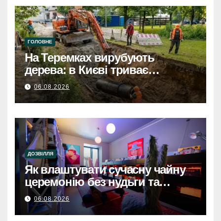
ГОЛОВНЕ
На Теремках вирубують
дерева: в Києві триває
будівництво теплотраси
06.08.2026
ДОЗВІЛЛЯ
Як влаштувати сучасну чайну
церемонію без нудьги та
архаїки
06.08.2026