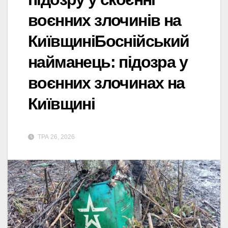
воєнних злочинів на
КиївщиніБоснійський
найманець: підозра у
воєнних злочинах на
Київщині
ТРА 26, 2026