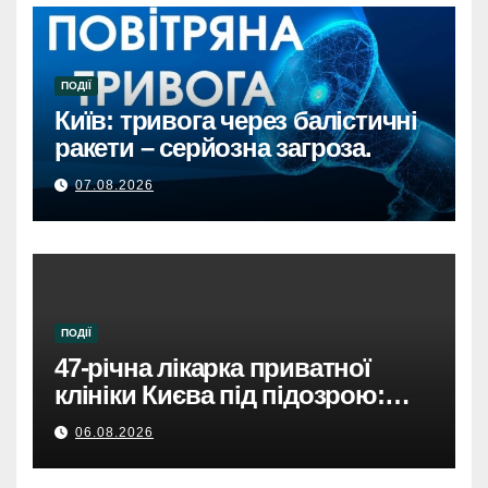
ПОДІЇ
Київ: тривога через балістичні
ракети – серйозна загроза.
07.08.2026
ПОДІЇ
47-річна лікарка приватної
клініки Києва під підозрою:
недбалість поставила під
06.08.2026
загрозу життя пацієнта