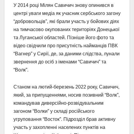
У 2014 році Мілян Савичич знову опинився в
центрі уваги медіа як учасник сербського загону
“добровольців”, які брали участь у бойових діях
на тимчасово окупованих територіях Донецької
та Луганської областей. Пізніше його фото та
відео свідчили про присутність найманців ПВК
“Вагнер” у Сирії, де, за даними слідства, лунали
звернення до осіб з іменами “Савичич” та
“Волк”.
Станом на лютий-березень 2022 року, Савичич,
який, за припущеннями, носив позивний “Волк”,
командував диверсійно-розвідувальним
загоном “Волки” у складі російського
угруповання “Восток”. Підрозділ брав активну
участь у захопленні населених пунктів на