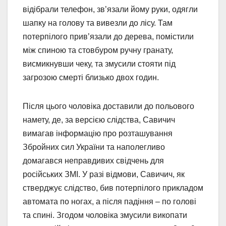
відібрали телефон, зв’язали йому руки, одягли
шапку на голову та вивезли до лісу. Там
потерпілого прив’язали до дерева, помістили
між спиною та стовбуром ручну гранату,
висмикнувши чеку, та змусили стояти під
загрозою смерті близько двох годин.
Після цього чоловіка доставили до польового
намету, де, за версією слідства, Савичич
вимагав інформацію про розташування
Збройних сил України та наполегливо
домагався неправдивих свідчень для
російських ЗМІ. У разі відмови, Савичич, як
стверджує слідство, бив потерпілого прикладом
автомата по ногах, а після падіння – по голові
та спині. Згодом чоловіка змусили викопати