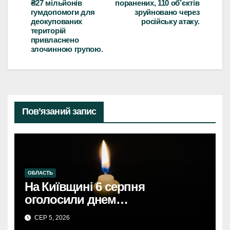
₴27 мільйонів
поранених, 110 об’єктів
гумдопомоги для
зруйновано через
деокупованих
російську атаку.
територій
привласнено
злочинною групою.
Пов’язаний запис
ОБЛАСТЬ
На Київщині 6 серпня
оголосили днем
жалобиКиївщина в жалобі: 6
СЕР 5, 2026
серпня – день скорботи за