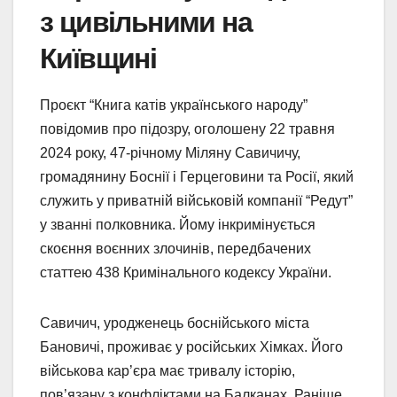
з цивільними на
Київщині
Проєкт “Книга катів українського народу”
повідомив про підозру, оголошену 22 травня
2024 року, 47-річному Міляну Савичичу,
громадянину Боснії і Герцеговини та Росії, який
служить у приватній військовій компанії “Редут”
у званні полковника. Йому інкримінується
скоєння воєнних злочинів, передбачених
статтею 438 Кримінального кодексу України.
Савичич, уродженець боснійського міста
Бановичі, проживає у російських Хімках. Його
військова кар’єра має тривалу історію,
пов’язану з конфліктами на Балканах. Раніше