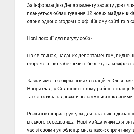
За інформацією Департаменту захисту довкілля 
планується облаштування 12 нових майданчиків
оприлюднено згодом на офіційному сайті та в 
Нові локації для вигулу собак
На світлинах, наданих Департаментом, видно, 
огорожею, що забезпечить безпеку та комфорт як 
Зазначимо, що окрім нових локацій, у Києві вж
Наприклад, у Святошинському районі столиці, бі
також можна відпочити зі своїми чотирилапими
Розвиток інфраструктури для власників домашн
міського середовища. Нові майданчики для вигу
час зі своїми улюбленцями, а також сприятимуть