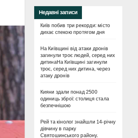
Недавні записи
Київ побив три рекорди: місто
дихає спекою протягом дня
На Київщині від атаки дронів
загинули троє людей, серед них
дитинаНа Київщині загинули
троє, серед них дитина, через
атаку дронів
Кияни здали понад 2500
одиниць зброї: столиця стала
безпечнішою
Рей та кінолог знайшли 14-річну
дівчину в парку
Святошинського району.