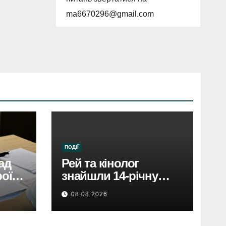
ma6670296@gmail.com
ПОДІЇ
ад
Рей та кінолог
ої:
знайшли 14-річну
дівчину в парку
08.08.2026
Святошинського
району.