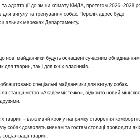
та адаптації до зміни клімату КМДА, протягом 2026–2028 р
 для вигулу та тренування собак. Перелік адрес буде
соціальних мережах Департаменту.
що нові майданчики будуть оснащені сучасним обладнанням
для тварин, так і для їхніх власників.
е облаштовано спеціальні майданчики для вигулу собак.
ля станції метро «Академмістечко», відкрито новий мініскве
 друзями.
іх тварин – важливий крок у напрямку створення комфортн
лу собак дозволять киянам та гостям столиці проводити які
 соціалізації тварин.