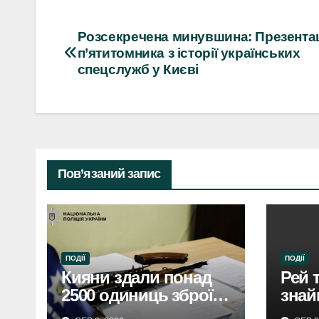
Навігація
Розсекречена минувшина: Презента
п’ятитомника з історії українських
записів
спецслужб у Києві
Пов’язаний запис
ПОДІЇ
ПОДІЇ
Кияни здали понад
Рей 
2500 одиниць зброї:
знай
столиця стала
дівч