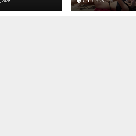
, 2026
СЕР 7, 2026
ошинського
купатисяЯкість в
ну.
на пляжах Києва:
безпечні місця д
купання.