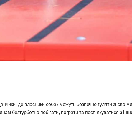
анчики, де власники собак можуть безпечно гуляти зі своїм
инам безтурботно побігати, пограти та поспілкуватися з ін