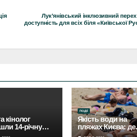
ція
Лук’янівський інклюзивний перех
доступність для всіх біля «Київської Ру
ПОДІЇ
та кінолог
Якість води на
шли 14-річну
пляжах Києва: де
ину в парку
можна