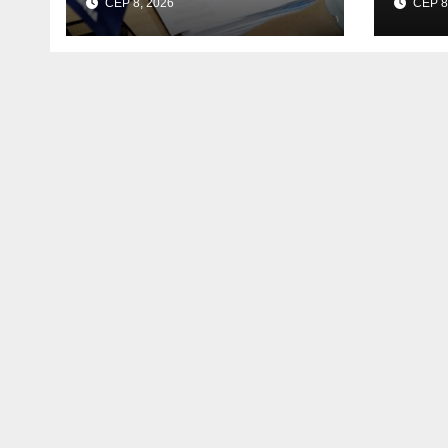
СЕР 8, 2026
СЕР 8
безпечнішою
Свят
райо