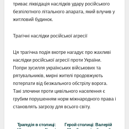
триває ліквідація наслідків удару російського
безпілотного літального апарата, який влучив у
житловий будинок.
Трагічні наслідки російської агресії
Ця трагічна подія вкотре нагадує про жахливі
наслідки російської агресії проти України.
Попри зусилля українських військових та
рятувальників, мирні жителі продовжують
потерпати від безжального обстрілу ворога.
Такі злочини проти цивільного населення є
грубим порушенням норм міжнародного права і
становлять загрозу для всього світу.
Трагедія в столиці:
Герой столиці: Валерій
Навігація