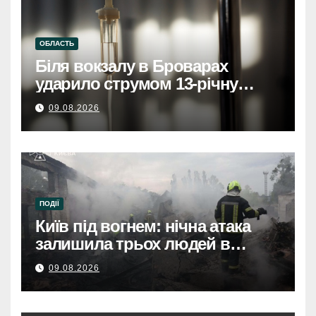
ОБЛАСТЬ
Біля вокзалу в Броварах
ударило струмом 13-річну
дівчинку, вона у тяжкому
09.08.2026
станіБіля вокзалу в Броварах
струмом вдарило 13-річну
дівчинку, стан важкий
ПОДІЇ
Київ під вогнем: нічна атака
залишила трьох людей в
лікарнях.
09.08.2026