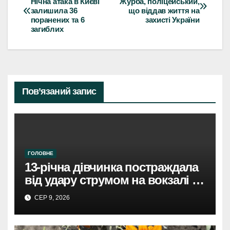
Нічна атака в Києві
Журба, поліцейський,
залишила 36
що віддав життя на
записів
поранених та 6
захисті України
загиблих
Пов’язаний запис
ГОЛОВНЕ
13-річна дівчинка постраждала
від удару струмом на вокзалі в
Броварах.
СЕР 9, 2026