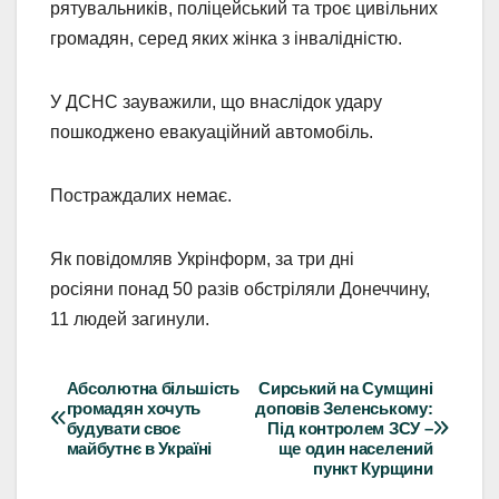
рятувальників, поліцейський та троє цивільних
громадян, серед яких жінка з інвалідністю.
У ДСНС зауважили, що внаслідок удару
пошкоджено евакуаційний автомобіль.
Постраждалих немає.
Як повідомляв Укрінформ, за три дні
росіяни понад 50 разів обстріляли Донеччину,
11 людей загинули.
Абсолютна більшість
Сирський на Сумщині
Навігація
громадян хочуть
доповів Зеленському:
будувати своє
Під контролем ЗСУ –
записів
майбутнє в Україні
ще один населений
пункт Курщини