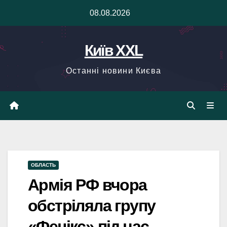
Skip
08.08.2026
to
content
Київ XXL
Останні новини Києва
ОБЛАСТЬ
Армія РФ вчора
обстріляла групу
«Фенікс» під час