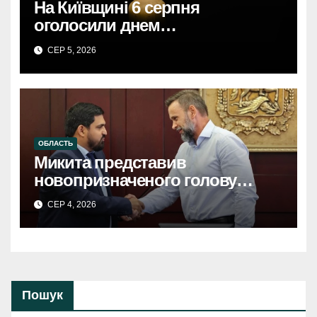
На Київщині 6 серпня
оголосили днем
жалобиКиївщина в жалобі: 6
СЕР 5, 2026
серпня – день скорботи за
загиблими.
ОБЛАСТЬ
Микита представив
новопризначеного голову
Київської ОДАМикита
СЕР 4, 2026
представив: новий голова
Київської ОДА.
Пошук