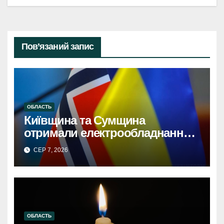
Пов’язаний запис
ОБЛАСТЬ
Київщина та Сумщина
отримали електрообладнання
від НорвегіїКиївщина та
СЕР 7, 2026
Сумщина: Норвезька допомога
з електрообладнанням для
відновлення.
ОБЛАСТЬ