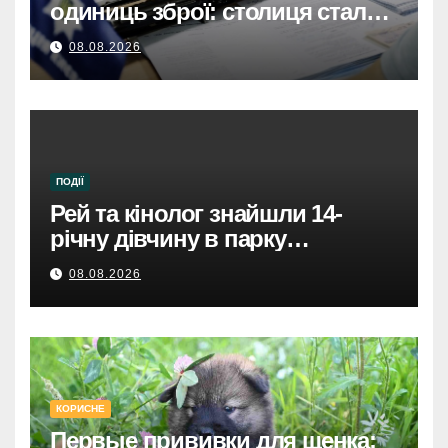
одиниць зброї: столиця стала
безпечнішою
08.08.2026
ПОДІЇ
Рей та кінолог знайшли 14-
річну дівчину в парку
Святошинського району.
08.08.2026
КОРИСНЕ
Первые прививки для щенка: