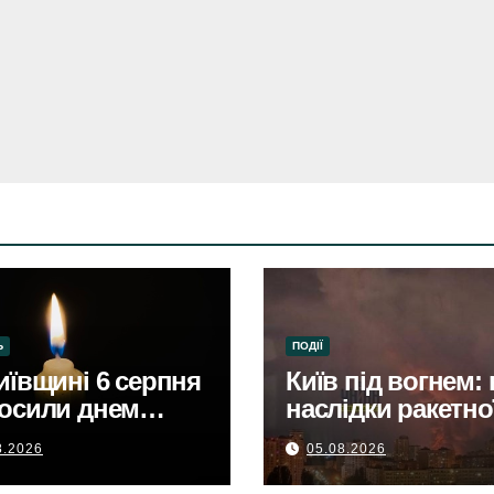
Ь
ПОДІЇ
иївщині 6 серпня
Київ під вогнем: 
осили днем
наслідки ракетно
биКиївщина в
атаки.
8.2026
05.08.2026
бі: 6 серпня –
 скорботи за