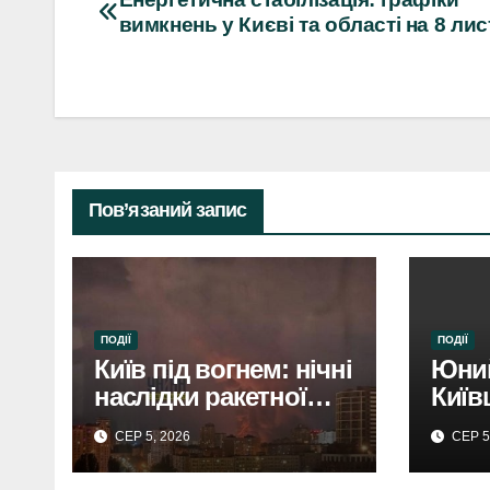
Навігація
вимкнень у Києві та області на 8 ли
записів
Пов’язаний запис
ПОДІЇ
ПОДІЇ
Київ під вогнем: нічні
Юний
наслідки ракетної
Київ
атаки.
затр
СЕР 5, 2026
СЕР 5
Росії