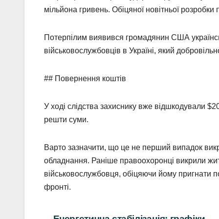
мільйона гривень. Обіцяної новітньої розробки п
Потерпілим виявився громадянин США українсь
військовослужбовців в Україні, який добровіль
## Повернення коштів
У ході слідства захиснику вже відшкодували $2
решти суми.
Варто зазначити, що це не перший випадок вик
обладнання. Раніше правоохоронці викрили жите
військовослужбовця, обіцяючи йому пригнати п
фронті.
Енергетична стабілізація: графіки