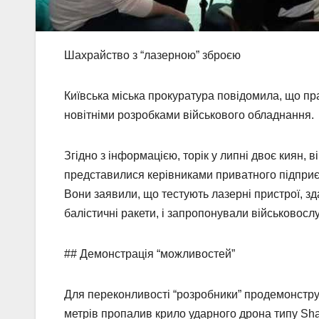
Шахрайство з “лазерною” зброєю
Київська міська прокуратура повідомила, що пр
новітніми розробками військового обладнання.
Згідно з інформацією, торік у липні двоє киян, в
представилися керівниками приватного підприємс
Вони заявили, що тестують лазерні пристрої, зд
балістичні ракети, і запропонували військовосл
## Демонстрація “можливостей”
Для переконливості “розробники” продемонструва
метрів пропалив крило ударного дрона типу Sh