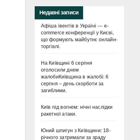
Недавні записи
Афіша івентів в Україні — e-
commerce конференції у Києві,
що формують майбутнє онлайн-
торгівлі.
На Київщині 6 серпня
оголосили днем
жалобиКиївщина в жалобі: 6
серпня – день скорботи за
загиблими.
Київ під вогнем: нічні наслідки
ракетної атаки.
Юний шпигун з Київщини: 18-
річного затримали за зраду