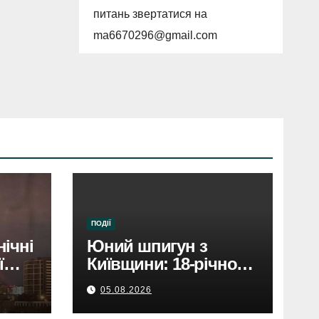
питань звертатися на
ma6670296@gmail.com
ПОДІЇ
нічні
Юний шпигун з
ї
Київщини: 18-річного
затримали за зраду
05.08.2026
Росії.