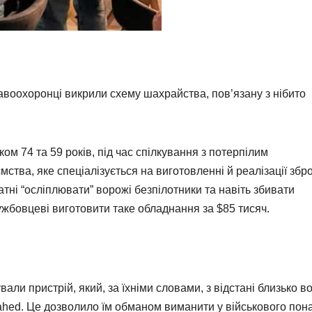
авоохоронці викрили схему шахрайства, пов’язану з нібито
іком 74 та 59 років, під час спілкування з потерпілим
тва, яке спеціалізується на виготовленні й реалізації збро
атні “осліплювати” ворожі безпілотники та навіть збивати
ужбовцеві виготовити таке обладнання за $85 тисяч.
ли пристрій, який, за їхніми словами, з відстані близько в
ahed. Це дозволило їм обманом виманити у військового пона