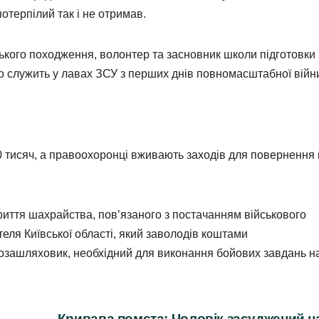
отерпілий так і не отримав.
кого походження, волонтер та засновник школи підготовки
но служить у лавах ЗСУ з перших днів повномасштабної війн
0 тисяч, а правоохоронці вживають заходів для повернення
риття шахрайства, пов’язаного з постачанням військового
ля Київської області, який заволодів коштами
озашляховик, необхідний для виконання бойових завдань н
Кривава помста: Чоловік засуджений н