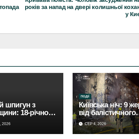
стопада
років за напад на двері колишньої коха
у Ки
ПОДІЇ
 шпигун з
Київська ніч: 9 ж
щини: 18-річного
від балістичного
имали за зраду
удару. Жахливі
, 2026
СЕР 4, 2026
.
наслідки атаки.