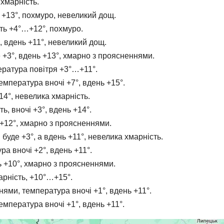
 хмарність.
 +13°, похмуро, невеликий дощ.
ть +4°…+12°, похмуро.
, вдень +11°, невеликий дощ.
+3°, вдень +13°, хмарно з проясненнями.
ература повітря +3°…+11°.
емпература вночі +7°, вдень +15°.
14°, невелика хмарність.
ь, вночі +3°, вдень +14°.
 +12°, хмарно з проясненнями.
буде +3°, а вдень +11°, невелика хмарність.
ра вночі +2°, вдень +11°.
ь +10°, хмарно з проясненнями.
арність, +10°…+15°.
ями, температура вночі +1°, вдень +11°.
емпература вночі +1°, вдень +11°.