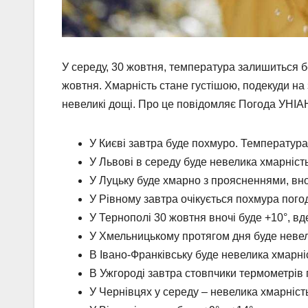
У середу, 30 жовтня, температура залишиться бе
жовтня. Хмарність стане густішою, подекуди на
невеликі дощі. Про це повідомляє Погода УНІА
У Києві завтра буде похмуро. Температура 
У Львові в середу буде невелика хмарність
У Луцьку буде хмарно з проясненнями, вно
У Рівному завтра очікується похмура погода
У Тернополі 30 жовтня вночі буде +10°, вд
У Хмельницькому протягом дня буде невели
В Івано-Франківську буде невелика хмарніст
В Ужгороді завтра стовпчики термометрів 
У Чернівцях у середу – невелика хмарність,