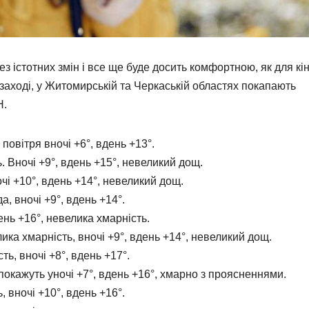
з істотних змін і все ще буде досить комфортною, як для кі
 заході, у Житомирській та Черкаській областях покапають
Н.
повітря вночі +6°, вдень +13°.
. Вночі +9°, вдень +15°, невеликий дощ.
чі +10°, вдень +14°, невеликий дощ.
, вночі +9°, вдень +14°.
ень +16°, невелика хмарність.
ка хмарність, вночі +9°, вдень +14°, невеликий дощ.
ь, вночі +8°, вдень +17°.
покажуть уночі +7°, вдень +16°, хмарно з проясненнями.
 вночі +10°, вдень +16°.