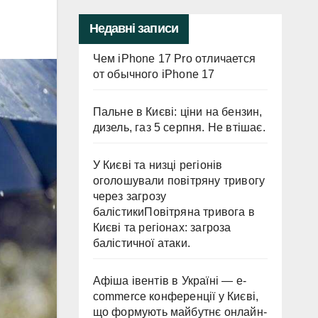
Недавні записи
Чем iPhone 17 Pro отличается
от обычного iPhone 17
Пальне в Києві: ціни на бензин,
дизель, газ 5 серпня. Не втішає.
У Києві та низці регіонів
оголошували повітряну тривогу
через загрозу
балістикиПовітряна тривога в
Києві та регіонах: загроза
балістичної атаки.
Афіша івентів в Україні — e-
commerce конференції у Києві,
що формують майбутнє онлайн-