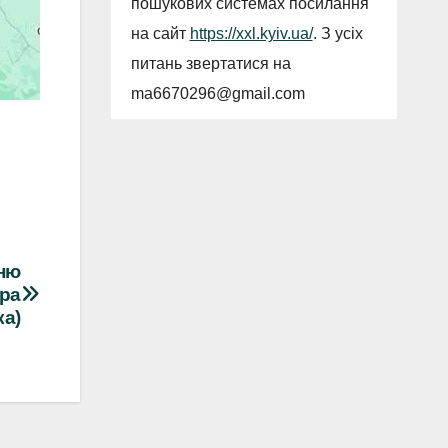
пошукових системах посилання
на сайт
https://xxl.kyiv.ua/
. З усіх
питань звертатися на
ma6670296@gmail.com
ню
ура
ка)