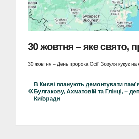
30 жовтня – яке свято, 
30 жовтня – День пророка Осії. Зозуля кукує на 
Навігація
В Києві планують демонтувати пам’
Булгакову, Ахматовій та Глінці, – де
записів
Київради