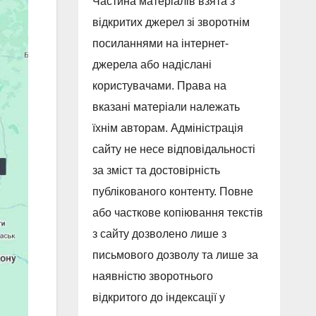
Частина матеріалів взята з
відкритих джерел зі зворотнім
посиланнями на інтернет-
джерела або надіслані
користувачами. Права на
вказані матеріали належать
їхнім авторам. Адміністрація
сайту не несе відповідальності
за зміст та достовірність
публікованого контенту. Повне
або часткове копіювання текстів
з сайту дозволено лише з
письмового дозволу та лише за
наявністю зворотнього
відкритого до індексації у