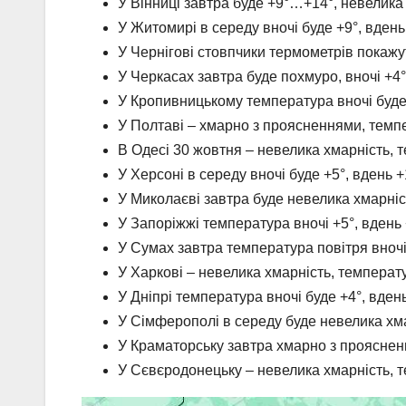
У Вінниці завтра буде +9°…+14°, невелика
У Житомирі в середу вночі буде +9°, вдень
У Чернігові стовпчики термометрів покажу
У Черкасах завтра буде похмуро, вночі +4°
У Кропивницькому температура вночі буде 
У Полтаві – хмарно з проясненнями, темп
В Одесі 30 жовтня – невелика хмарність, т
У Херсоні в середу вночі буде +5°, вдень +
У Миколаєві завтра буде невелика хмарніст
У Запоріжжі температура вночі +5°, вдень
У Сумах завтра температура повітря вночі 
У Харкові – невелика хмарність, температу
У Дніпрі температура вночі буде +4°, вден
У Сімферополі в середу буде невелика хм
У Краматорську завтра хмарно з проясненн
У Сєвєродонецьку – невелика хмарність, т