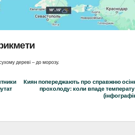
прикмети
сухому дереві – до морозу.
ятники
Киян попереджають про справжню осін
путат
прохолоду: коли впаде температ
(інфографі