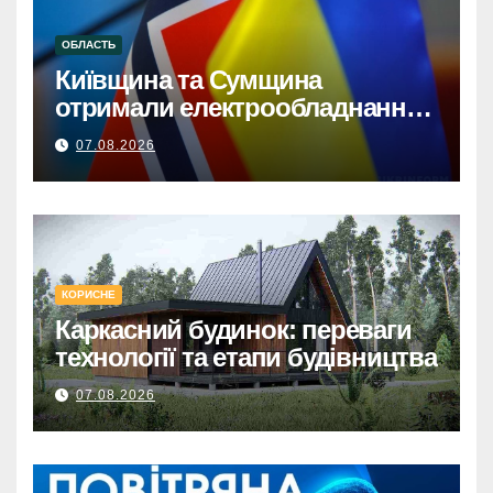
ОБЛАСТЬ
Київщина та Сумщина
отримали електрообладнання
від НорвегіїКиївщина та
07.08.2026
Сумщина: Норвезька допомога
з електрообладнанням для
відновлення.
КОРИСНЕ
Каркасний будинок: переваги
технології та етапи будівництва
07.08.2026