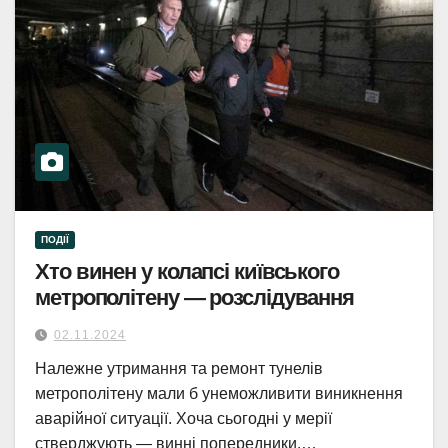
ПОДІЇ
Хто винен у колапсі київського
метрополітену — розслідування
02.11.2024
Належне утримання та ремонт тунелів
метрополітену мали б унеможливити виникнення
аварійної ситуації. Хоча сьогодні у мерії
стверджують — винні попередники.…