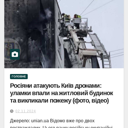
ГОЛОВНЕ
Росіяни атакують Київ дронами:
уламки впали на житловий будинок
та викликали пожежу (фото, відео)
02.11.2024
Джерело: unian.ua Відомо вже про двох
постраждалих. Цього ранку російську окупаційні