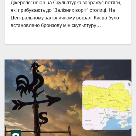
Джерело: unian.ua Скульптурка зображує потяги,
які прибувають до “Залізних воріт” столиці. На
Центральному залізничному вокзалі Києва було
встановлено бронзову мініскульптуру…