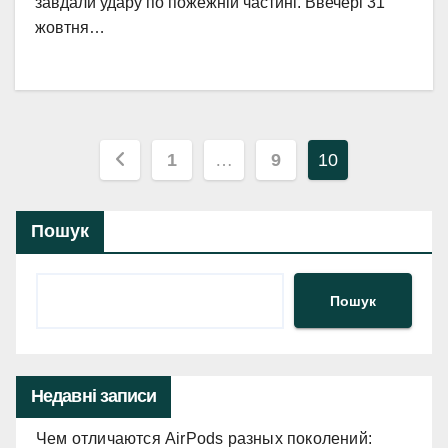
завдали удару по пожежній частині. Ввечері 31
жовтня…
Пагінація
1
…
9
10
записів
Пошук
Пошук
Недавні записи
Чем отличаются AirPods разных поколений: