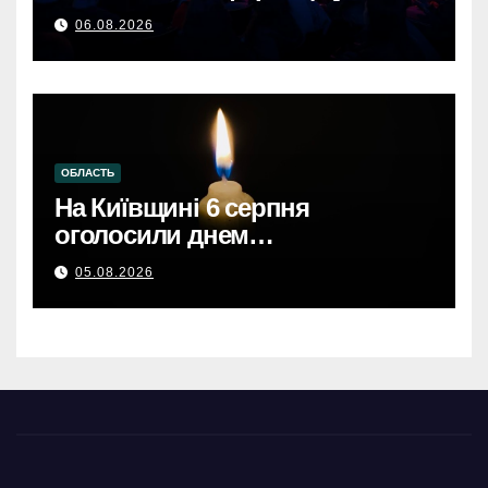
що формують майбутнє
06.08.2026
онлайн-торгівлі.
ОБЛАСТЬ
На Київщині 6 серпня
оголосили днем
жалобиКиївщина в жалобі: 6
05.08.2026
серпня – день скорботи за
загиблими.