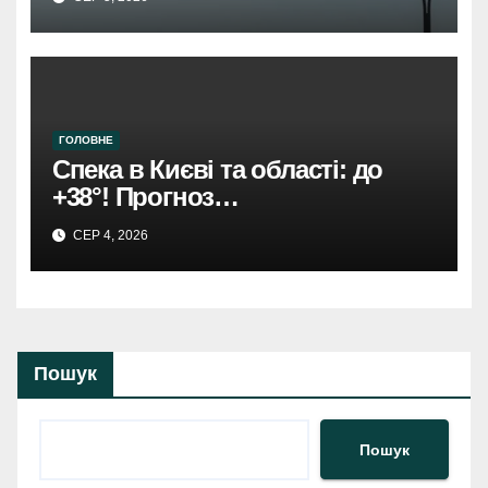
ГОЛОВНЕ
Спека в Києві та області: до
+38°! Прогноз
Укргідрометеоцентру.
СЕР 4, 2026
Пошук
Пошук