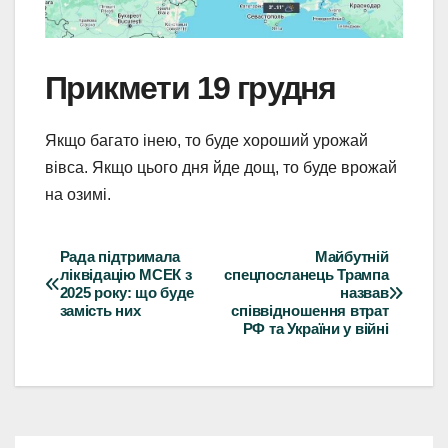
Прикмети 19 грудня
Якщо багато інею, то буде хороший урожай
вівса. Якщо цього дня йде дощ, то буде врожай
на озимі.
Рада підтримала
Майбутній
Навігація
ліквідацію МСЕК з
спецпосланець Трампа
2025 року: що буде
назвав
записів
замість них
співвідношення втрат
РФ та України у війні