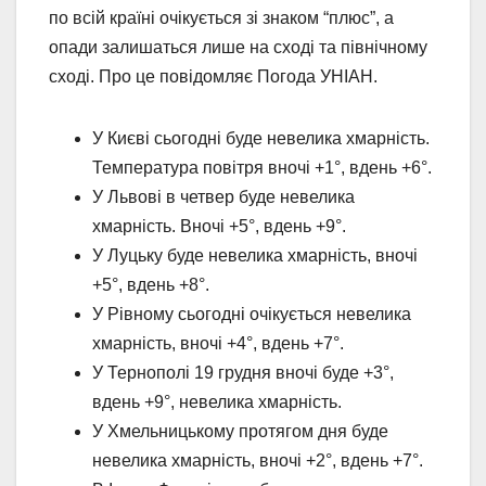
по всій країні очікується зі знаком “плюс”, а
опади залишаться лише на сході та північному
сході. Про це повідомляє Погода УНІАН.
У Києві сьогодні буде невелика хмарність.
Температура повітря вночі +1°, вдень +6°.
У Львові в четвер буде невелика
хмарність. Вночі +5°, вдень +9°.
У Луцьку буде невелика хмарність, вночі
+5°, вдень +8°.
У Рівному сьогодні очікується невелика
хмарність, вночі +4°, вдень +7°.
У Тернополі 19 грудня вночі буде +3°,
вдень +9°, невелика хмарність.
У Хмельницькому протягом дня буде
невелика хмарність, вночі +2°, вдень +7°.