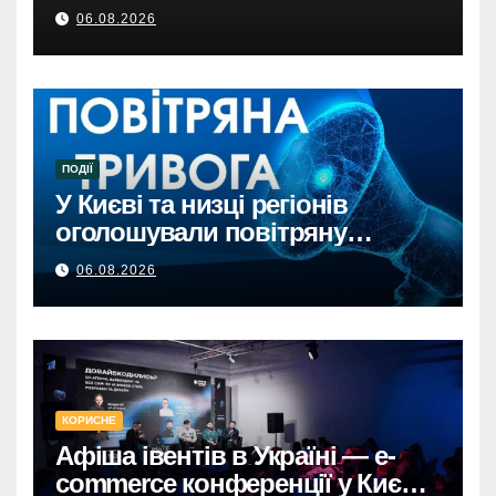
06.08.2026
ПОДІЇ
У Києві та низці регіонів
оголошували повітряну
тривогу через загрозу
06.08.2026
балістикиПовітряна тривога в
Києві та регіонах: загроза
балістичної атаки.
КОРИСНЕ
Афіша івентів в Україні — e-
commerce конференції у Києві,