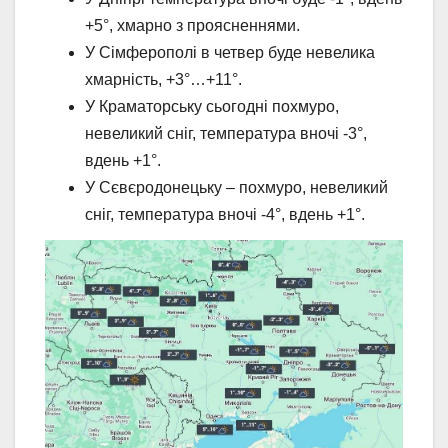
+5°, хмарно з проясненнями.
У Сімферополі в четвер буде невелика
хмарність, +3°…+11°.
У Краматорську сьогодні похмуро,
невеликий сніг, температура вночі -3°,
вдень +1°.
У Сєвєродонецьку – похмуро, невеликий
сніг, температура вночі -4°, вдень +1°.