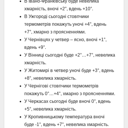
В Івано-Франківську буде невелика
хмарність, вночі +2°, вдень +10°.
В Ужгороді сьогодні стовпчики
термометрів покажуть уночі +4°, вдень
+7°, хмарно з проясненнями.
У Чернівцях у четвер – ясно, вночі +1°,
вдень +9°.
У Вінниці сьогодні буде +2°…+7°, невелика
хмарність.
У Житомирі в четвер уночі буде +3°, вдень
+8°, невелика хмарність.
У Чернігові стовпчики термометрів
покажуть 0°…+4°, хмарно з проясненнями.
У Черкасах сьогодні буде вночі 0°, вдень
+5°, невелика хмарність.
У Кропивницькому температура вночі
буде -1°, вдень +7°, невелика хмарність.