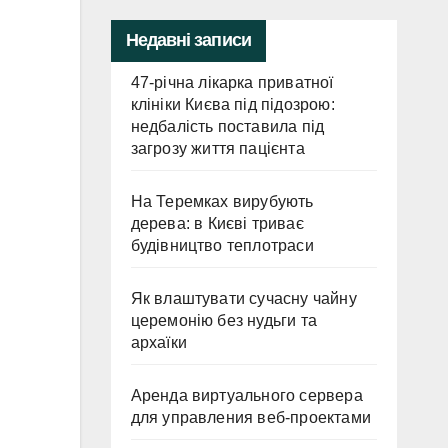
Недавні записи
47-річна лікарка приватної
клініки Києва під підозрою:
недбалість поставила під
загрозу життя пацієнта
На Теремках вирубують
дерева: в Києві триває
будівництво теплотраси
Як влаштувати сучасну чайну
церемонію без нудьги та
архаїки
Аренда виртуального сервера
для управления веб-проектами