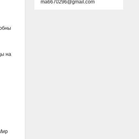
ma6670296@gmail.com
собны
цы на
 Мир