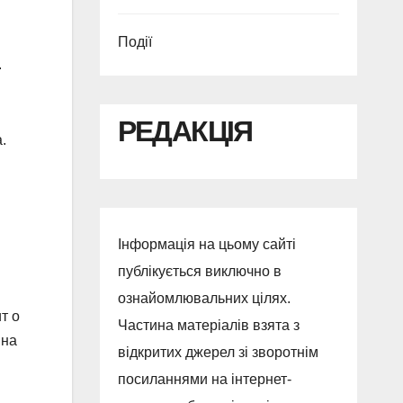
Події
.
РЕДАКЦІЯ
.
Інформація на цьому сайті
публікується виключно в
ознайомлювальних цілях.
т о
Частина матеріалів взята з
 на
відкритих джерел зі зворотнім
посиланнями на інтернет-