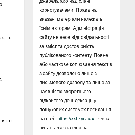
джерела або надіслані
о
користувачами. Права на
вказані матеріали належать
їхнім авторам. Адміністрація
сайту не несе відповідальності
 есть
за зміст та достовірність
публікованого контенту. Повне
або часткове копіювання текстів
з сайту дозволено лише з
с
письмового дозволу та лише за
наявністю зворотнього
відкритого до індексації у
пошукових системах посилання
на сайт
https://xxl.kyiv.ua/
. З усіх
рят о
питань звертатися на